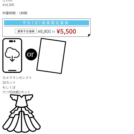
¥14,300
所要時間：1時間
カメラマンセレクト
20カット
もしくは
六つ切台紙1カット