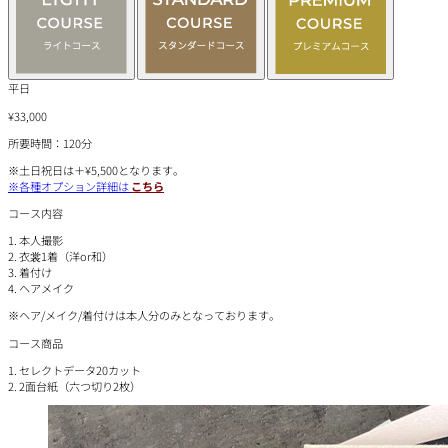
平日
¥33,000
所要時間：120分
※土日祝日は＋¥5,500となります。
※各種オプション詳細は
こちら
コース内容
1. 本人撮影
2. 衣裳1着（洋or和）
3. 着付け
4. ヘアメイク
※ヘア/メイク/着付けは本人分のみとなっております。
コース商品
1. セレクトデータ20カット
2. 2面台紙（六つ切り2枚）