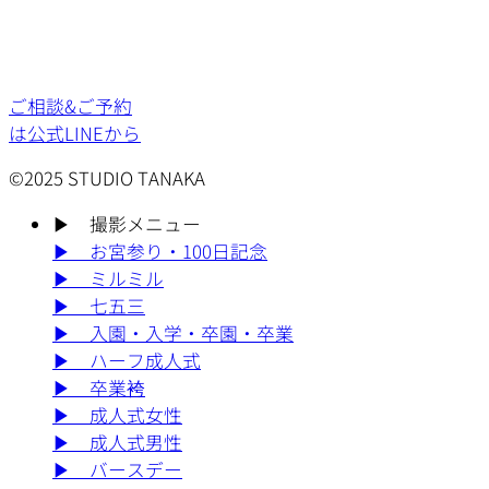
ご相談&ご予約
は公式LINEから
©2025 STUDIO TANAKA
▶︎
撮影メニュー
▶︎
お宮参り・100日記念
▶︎
ミルミル
▶︎
七五三
▶︎
入園・入学・卒園・卒業
▶︎
ハーフ成人式
▶︎
卒業袴
▶︎
成人式女性
▶︎
成人式男性
▶︎
バースデー