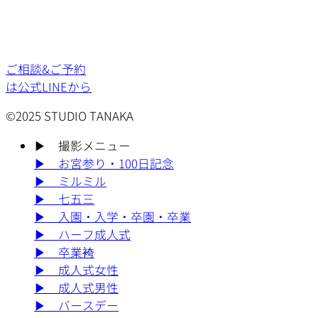
ご相談&ご予約
は公式LINEから
©2025 STUDIO TANAKA
▶︎
撮影メニュー
▶︎
お宮参り・100日記念
▶︎
ミルミル
▶︎
七五三
▶︎
入園・入学・卒園・卒業
▶︎
ハーフ成人式
▶︎
卒業袴
▶︎
成人式女性
▶︎
成人式男性
▶︎
バースデー