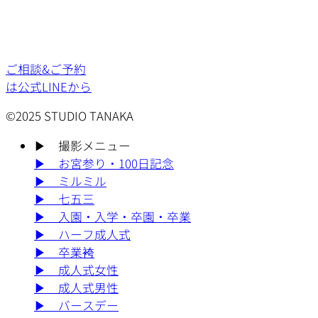
ご相談&ご予約
は公式LINEから
©2025 STUDIO TANAKA
▶︎
撮影メニュー
▶︎
お宮参り・100日記念
▶︎
ミルミル
▶︎
七五三
▶︎
入園・入学・卒園・卒業
▶︎
ハーフ成人式
▶︎
卒業袴
▶︎
成人式女性
▶︎
成人式男性
▶︎
バースデー