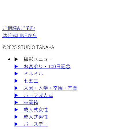
ご相談&ご予約
は公式LINEから
©2025 STUDIO TANAKA
▶︎
撮影メニュー
▶︎
お宮参り・100日記念
▶︎
ミルミル
▶︎
七五三
▶︎
入園・入学・卒園・卒業
▶︎
ハーフ成人式
▶︎
卒業袴
▶︎
成人式女性
▶︎
成人式男性
▶︎
バースデー