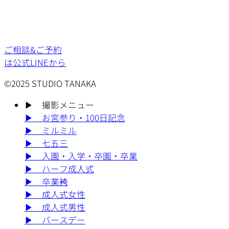
ご相談&ご予約
は公式LINEから
©2025 STUDIO TANAKA
▶︎
撮影メニュー
▶︎
お宮参り・100日記念
▶︎
ミルミル
▶︎
七五三
▶︎
入園・入学・卒園・卒業
▶︎
ハーフ成人式
▶︎
卒業袴
▶︎
成人式女性
▶︎
成人式男性
▶︎
バースデー