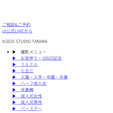
ご相談&ご予約
は公式LINEから
©2025 STUDIO TANAKA
▶︎
撮影メニュー
▶︎
お宮参り・100日記念
▶︎
ミルミル
▶︎
七五三
▶︎
入園・入学・卒園・卒業
▶︎
ハーフ成人式
▶︎
卒業袴
▶︎
成人式女性
▶︎
成人式男性
▶︎
バースデー