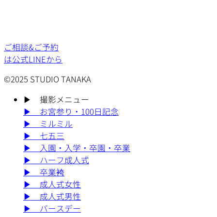
ご相談&ご予約
は公式LINEから
©2025 STUDIO TANAKA
▶︎
撮影メニュー
▶︎
お宮参り・100日記念
▶︎
ミルミル
▶︎
七五三
▶︎
入園・入学・卒園・卒業
▶︎
ハーフ成人式
▶︎
卒業袴
▶︎
成人式女性
▶︎
成人式男性
▶︎
バースデー