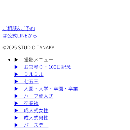
ご相談&ご予約
は公式LINEから
©2025 STUDIO TANAKA
▶︎
撮影メニュー
▶︎
お宮参り・100日記念
▶︎
ミルミル
▶︎
七五三
▶︎
入園・入学・卒園・卒業
▶︎
ハーフ成人式
▶︎
卒業袴
▶︎
成人式女性
▶︎
成人式男性
▶︎
バースデー