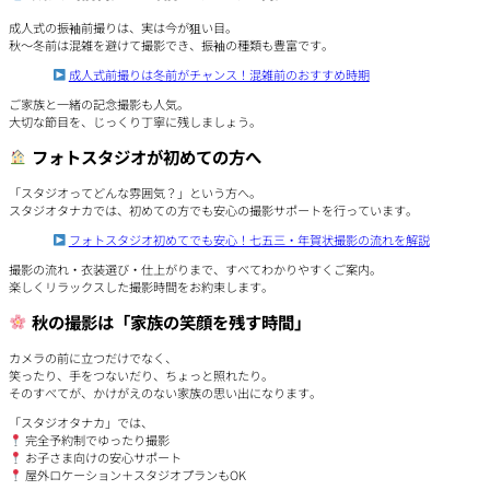
成人式の振袖前撮りは、実は今が狙い目。
秋〜冬前は混雑を避けて撮影でき、振袖の種類も豊富です。
成人式前撮りは冬前がチャンス！混雑前のおすすめ時期
ご家族と一緒の記念撮影も人気。
大切な節目を、じっくり丁寧に残しましょう。
フォトスタジオが初めての方へ
「スタジオってどんな雰囲気？」という方へ。
スタジオタナカでは、初めての方でも安心の撮影サポートを行っています。
フォトスタジオ初めてでも安心！七五三・年賀状撮影の流れを解説
撮影の流れ・衣装選び・仕上がりまで、すべてわかりやすくご案内。
楽しくリラックスした撮影時間をお約束します。
秋の撮影は「家族の笑顔を残す時間」
カメラの前に立つだけでなく、
笑ったり、手をつないだり、ちょっと照れたり。
そのすべてが、かけがえのない家族の思い出になります。
「スタジオタナカ」では、
完全予約制でゆったり撮影
お子さま向けの安心サポート
屋外ロケーション＋スタジオプランもOK