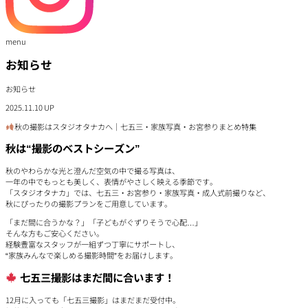
menu
お知らせ
お知らせ
2025.11.10 UP
秋の撮影はスタジオタナカへ｜七五三・家族写真・お宮参りまとめ特集
秋は“撮影のベストシーズン”
秋のやわらかな光と澄んだ空気の中で撮る写真は、
一年の中でもっとも美しく、表情がやさしく映える季節です。
「スタジオタナカ」では、七五三・お宮参り・家族写真・成人式前撮りなど、
秋にぴったりの撮影プランをご用意しています。
「まだ間に合うかな？」「子どもがぐずりそうで心配…」
そんな方もご安心ください。
経験豊富なスタッフが一組ずつ丁寧にサポートし、
“家族みんなで楽しめる撮影時間”をお届けします。
七五三撮影はまだ間に合います！
12月に入っても「七五三撮影」はまだまだ受付中。