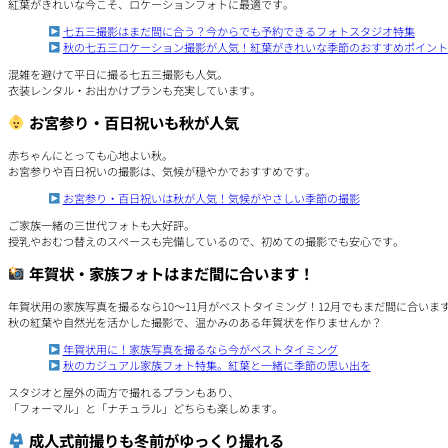
紅葉がきれいな今こそ、ロケーションフォトに最適です。
七五三撮影はまだ間に合う？今からでも予約できるフォトスタジオ特集
秋の七五三ロケーション撮影が人気！紅葉がきれいな季節のおすすめポイント
混雑を避けて平日に撮る七五三撮影も人気。
衣装レンタル・お出かけプランも充実しています。
お宮参り・百日祝いも秋が人気
赤ちゃんにとっても心地よい秋。
お宮参りや百日祝いの撮影は、気候が穏やかでおすすめです。
お宮参り・百日祝いは秋が人気！気候がやさしい季節の撮影
ご家族一緒の三世代フォトも大好評。
授乳やおむつ替えのスペースも完備しているので、初めての撮影でも安心です。
年賀状・家族フォトはまだ間に合います！
年賀状用の家族写真を撮るなら10〜11月がベストタイミング！12月でもまだ間に合いま
秋の紅葉や自然光を活かした撮影で、温かみのある年賀状を作りませんか？
年賀状用に！家族写真を撮るなら今がベストタイミング
秋のカジュアル家族フォト特集。紅葉と一緒に季節の思い出を
スタジオと屋外の両方で撮れるプランもあり、
「フォーマル」と「ナチュラル」どちらも楽しめます。
成人式前撮りも冬前がゆっくり撮れる