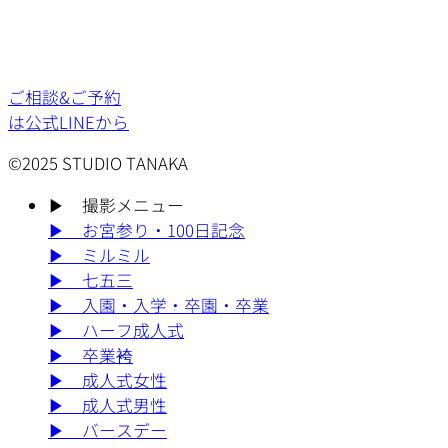
ご相談&ご予約
は公式LINEから
©2025 STUDIO TANAKA
▶︎
撮影メニュー
▶︎
お宮参り・100日記念
▶︎
ミルミル
▶︎
七五三
▶︎
入園・入学・卒園・卒業
▶︎
ハーフ成人式
▶︎
卒業袴
▶︎
成人式女性
▶︎
成人式男性
▶︎
バースデー